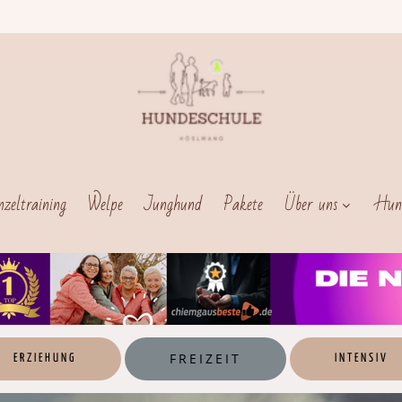
nzeltraining
Welpe
Junghund
Pakete
Über uns
Hun
FREIZEIT
ERZIEHUNG
INTENSIV