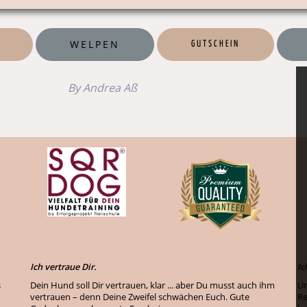
WELPEN
GUTSCHEIN
By Andrea Aß
Ich vertraue Dir.
Ic
s
Dein Hund soll Dir vertrauen, klar ... aber Du musst auch ihm
Um
vertrauen – denn Deine Zweifel schwächen Euch. Gute
Re