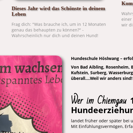
Komp
Dieses Jahr wird das Schönste in deinem
Wahrs
Leben
einer
Frag dich: "Was brauche ich, um in 12 Monaten
wir d
genau das behaupten zu können?" -
Wahrscheinlich nur dich und deinen Hund!
Hundeschule Höslwang – erfo
Von Bad Aibling, Rosenheim, B
Kufstein, Surberg, Wasserburg
überall....Weil wir anders sind!
Wer im Chiemgau
Hundeerziehu
landet früher oder später bei 
Mit Einfühlungsvermögen, Erf