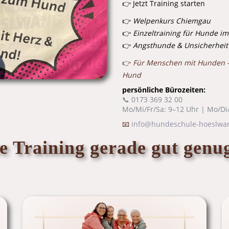
👉 Jetzt Training starten
👉
Welpenkurs Chiemgau
👉
Einzeltraining für Hunde i
👉
Angsthunde & Unsicherheit
👉
Für Menschen mit Hunden 
Hund
persönliche Bürozeiten:
📞 0173 369 32 00
Mo/Mi/Fr/Sa: 9–12 Uhr |
Mo/Di
📧
info@hundeschule-hoeslwa
e Training gerade gut genug