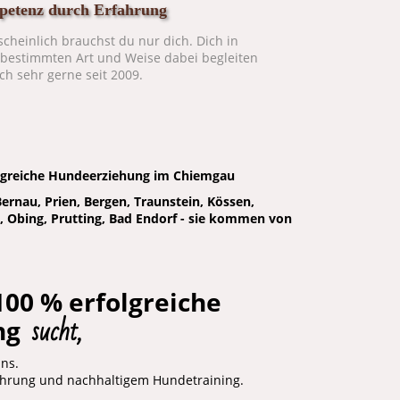
etenz durch Erfahrung
cheinlich brauchst du nur dich. Dich in
 bestimmten Art und Weise dabei begleiten
ich sehr gerne seit 2009.
lgreiche Hundeerziehung im Chiemgau
ernau, Prien, Bergen, Traunstein, Kössen,
, Obing, Prutting, Bad Endorf - sie kommen von
100 % erfolgreiche
sucht,
ng
uns.
ahrung und nachhaltigem Hundetraining.