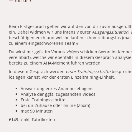
— mit dir?
Beim Erstgespräch gehen wir auf den von dir zuvor ausgefüll
ein. Dabei widmen wir uns intensiv eurer
Ausgangssituation
;
beschäftigen euch und welche laufen schon reibungslos (mac
zu einem eingeschworenen Team)?
Du wirst mir ggfs. im Voraus
Videos
schicken (wenn im Kennen
vereinbart), welche wir ebenfalls in diesem Gespräch analysi
bereits zu einem AHA-Moment führen werden.
In diesem Gespräch werden
erste Trainingsschritte
besprochen
loslegen kannst, vor der ersten Einzeltraining-Einheit.
Auswertung eures Anamnesebogens
Analyse der ggfs. zugesandten Videos
Erste Trainingsschritte
bei dir Zuhause oder online (Zoom)
max 90 Minuten
€149.-/inkl. Fahrtkosten