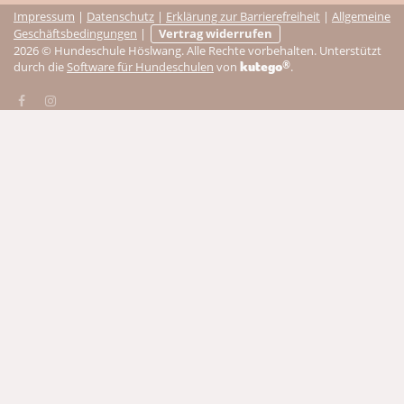
Impressum
|
Datenschutz
|
Erklärung zur Barrierefreiheit
|
Allgemeine
Geschäftsbedingungen
|
Vertrag widerrufen
2026 © Hundeschule Höslwang. Alle Rechte vorbehalten. Unterstützt
®
kutego
durch die
Software für Hundeschulen
von
.