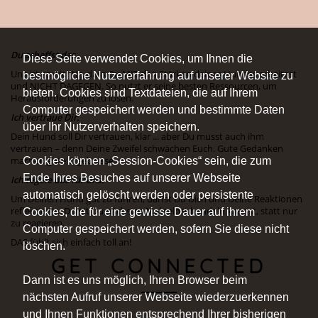
Du schaffst das.
Diese Seite verwendet Cookies, um Ihnen die
Uns ist es wichtig, dass Du MIT den Stärken deines Hundes arbeitest
bestmögliche Nutzererfahrung auf unserer Website zu
und NICHT DAGEGEN. So nutzt er seine besten Ressourcen, um
bieten. Cookies sind Textdateien, die auf Ihrem
Herausforderungen zu lösen.
Computer gespeichert werden und bestimmte Daten
Ich vertraue Dir.
über Ihr Nutzerverhalten speichern.
Dein Hund soll Dir vertrauen, klar ... aber Du musst auch ihm
vertrauen – denn Deine Zweifel schwächen Euch. Gute Gedanken
Cookies können „Session-Cookies“ sein, die zum
machen gute Ergebnisse.
Ende Ihres Besuches auf unserer Webseite
Ich regele das für uns.
automatisch gelöscht werden oder persistente
Um Deinen Hund gut zu führen, darfst Du Dich und Deine Reaktionen
reflektieren. Damit Du nächstes Mal selbst handeln kannst, statt nur
Cookies, die für eine gewisse Dauer auf ihrem
zu reagieren.
Computer gespeichert werden, sofern Sie diese nicht
DAS fühlt sich einfach toll an!
löschen.
GET CONNECTED
Dann ist es uns möglich, Ihren Browser beim
nächsten Aufruf unserer Webseite wiederzuerkennen
und Ihnen Funktionen entsprechend Ihrer bisherigen