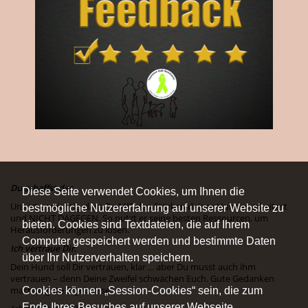
Du schaffst das.
Diese Seite verwendet Cookies, um Ihnen die
Uns ist es wichtig, dass Du MIT den Stärken deines Hundes arbeitest
bestmögliche Nutzererfahrung auf unserer Website zu
und NICHT DAGEGEN. So nutzt er seine besten Ressourcen, um
bieten. Cookies sind Textdateien, die auf Ihrem
Herausforderungen zu lösen.
Computer gespeichert werden und bestimmte Daten
Ich vertraue Dir.
über Ihr Nutzerverhalten speichern.
Dein Hund soll Dir vertrauen, klar ... aber Du musst auch ihm
vertrauen – denn Deine Zweifel schwächen Euch. Gute Gedanken
machen gute Ergebnisse.
Cookies können „Session-Cookies“ sein, die zum
Ende Ihres Besuches auf unserer Webseite