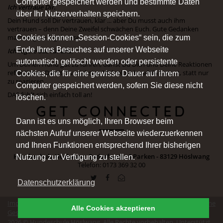
Computer gespeichert werden und bestimmte Daten
Ich vertraue Dir.
über Ihr Nutzerverhalten speichern.
Dein Hund soll Dir vertrauen, klar ... aber Du musst auch ihm
vertrauen – denn Deine Zweifel schwächen Euch. Gute Gedanken
Cookies können „Session-Cookies“ sein, die zum
machen gute Ergebnisse.
Ende Ihres Besuches auf unserer Webseite
Ich regele das für uns.
automatisch gelöscht werden oder persistente
Um Deinen Hund gut zu führen, darfst Du Dich und Deine Reaktionen
reflektieren. Damit Du nächstes Mal selbst handeln kannst, statt nur
Cookies, die für eine gewisse Dauer auf ihrem
zu reagieren.
Computer gespeichert werden, sofern Sie diese nicht
DAS fühlt sich einfach toll an!
löschen.
GET CONNECTED
Dann ist es uns möglich, Ihren Browser beim
nächsten Aufruf unserer Webseite wiederzuerkennen
und Ihnen Funktionen entsprechend Ihrer bisherigen
Hundeschule Höslwang, Endorferstr. 6 Parken - 83129 Höslwang
Nutzung zur Verfügung zu stellen.
Telefon: 0173 369 32 00
Datenschutzerklärung
Impressum
|
Datenschutz
|
Erklärung zur Barrierefreiheit
|
Allgemeine
Alle Cookies akzeptieren
Geschäftsbedingungen
|
Vertrag widerrufen
2026 © Hundeschule Höslwang. Alle Rechte vorbehalten. Unterstützt