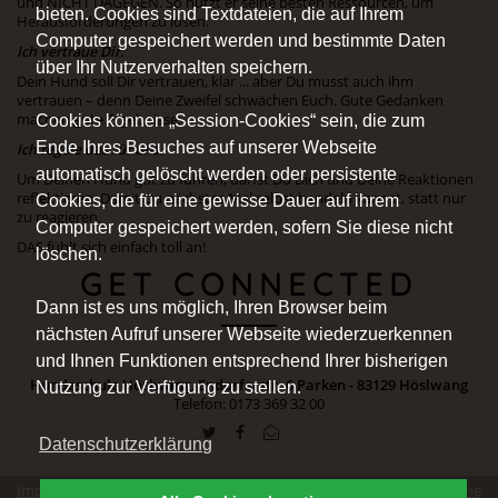
und NICHT DAGEGEN. So nutzt er seine besten Ressourcen, um
bieten. Cookies sind Textdateien, die auf Ihrem
Herausforderungen zu lösen.
Computer gespeichert werden und bestimmte Daten
Ich vertraue Dir.
über Ihr Nutzerverhalten speichern.
Dein Hund soll Dir vertrauen, klar ... aber Du musst auch ihm
vertrauen – denn Deine Zweifel schwächen Euch. Gute Gedanken
machen gute Ergebnisse.
Cookies können „Session-Cookies“ sein, die zum
Ende Ihres Besuches auf unserer Webseite
Ich regele das für uns.
automatisch gelöscht werden oder persistente
Um Deinen Hund gut zu führen, darfst Du Dich und Deine Reaktionen
reflektieren. Damit Du nächstes Mal selbst handeln kannst, statt nur
Cookies, die für eine gewisse Dauer auf ihrem
zu reagieren.
Computer gespeichert werden, sofern Sie diese nicht
DAS fühlt sich einfach toll an!
löschen.
GET CONNECTED
Dann ist es uns möglich, Ihren Browser beim
nächsten Aufruf unserer Webseite wiederzuerkennen
und Ihnen Funktionen entsprechend Ihrer bisherigen
Hundeschule Höslwang, Endorferstr. 6 Parken - 83129 Höslwang
Nutzung zur Verfügung zu stellen.
Telefon: 0173 369 32 00
Datenschutzerklärung
Impressum
|
Datenschutz
|
Erklärung zur Barrierefreiheit
|
Allgemeine