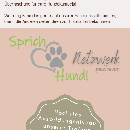
Überraschung für eure Hundekumpels!
Wer mag kann das gerne auf unserer
Facebookseite
posten,
damit die Anderen deine Ideen zur Inspiration bekommen