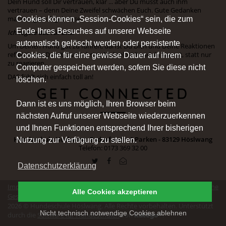
Dein Hund soll Dir vertrauen, klar ... aber Du musst auch ihm
vertrauen – denn Deine Zweifel schwächen Euch. Gute Gedanken
Cookies können „Session-Cookies“ sein, die zum
machen gute Ergebnisse.
Ende Ihres Besuches auf unserer Webseite
Ich regele das für uns.
automatisch gelöscht werden oder persistente
Um Deinen Hund gut zu führen, darfst Du Dich und Deine Reaktionen
reflektieren. Damit Du nächstes Mal selbst handeln kannst, statt nur
Cookies, die für eine gewisse Dauer auf ihrem
zu reagieren.
Computer gespeichert werden, sofern Sie diese nicht
DAS fühlt sich einfach toll an!
löschen.
GET CONNECTED
Dann ist es uns möglich, Ihren Browser beim
nächsten Aufruf unserer Webseite wiederzuerkennen
und Ihnen Funktionen entsprechend Ihrer bisherigen
Hundeschule Höslwang, Endorferstr. 6 Parken - 83129 Höslwang
Nutzung zur Verfügung zu stellen.
Telefon: 0173 369 32 00
Datenschutzerklärung
Impressum
|
Datenschutz
|
Erklärung zur Barrierefreiheit
|
Allgemeine
Alle Cookies akzeptieren
Geschäftsbedingungen
|
Vertrag widerrufen
2026 © Hundeschule Höslwang. Alle Rechte vorbehalten. Unterstützt
Nicht technisch notwendige Cookies ablehnen
®
kutego
durch die
Software für Hundeschulen
von
.